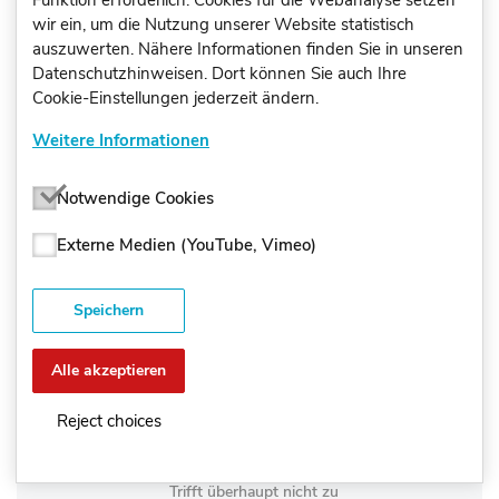
Funktion erforderlich. Cookies für die Webanalyse setzen
Perspektive des Befragten (Name
wir ein, um die Nutzung unserer Website statistisch
Fragestellende angegeben)
auszuwerten. Nähere Informationen finden Sie in unseren
Wir sollen musikstilistische Veränderungen
Datenschutzhinweisen. Dort können Sie auch Ihre
mit geschichtlichen Entwicklungen
Cookie-Einstellungen jederzeit ändern.
verbinden.
Weitere Informationen
Perspektive des Befragten
(Selbstperspektive)
Notwendige Cookies
Wir sollen musikstilistische Veränderungen
mit geschichtlichen Entwicklungen
Externe Medien (YouTube, Vimeo)
verbinden.
Speichern
Perspektive des Befragten
(Selbstperspektive)
Wir sollen musikstilistische Veränderungen
Alle akzeptieren
mit geschichtlichen Entwicklungen
verbinden.
Reject choices
Trifft überhaupt nicht zu