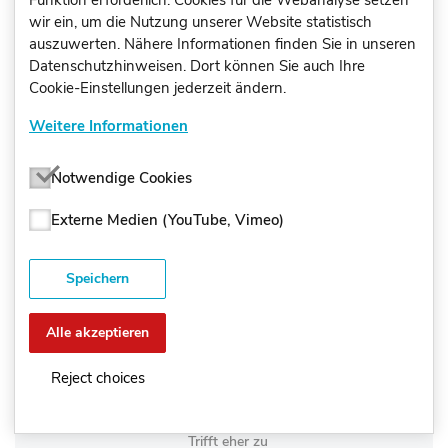
Funktion erforderlich. Cookies für die Webanalyse setzen
Perspektive des Befragten
wir ein, um die Nutzung unserer Website statistisch
(Selbstperspektive)
auszuwerten. Nähere Informationen finden Sie in unseren
Datenschutzhinweisen. Dort können Sie auch Ihre
Wir sollen manchmal überprüfen, ob
Cookie-Einstellungen jederzeit ändern.
Darstellungen in Medien (z.B. in
Zeitschriften, im Fernsehen oder Internet)
Weitere Informationen
fachlich richtig sind.
Notwendige Cookies
Perspektive des Befragten
(Selbstperspektive)
Externe Medien (YouTube, Vimeo)
Wir sollen manchmal überprüfen, ob
Darstellungen in Medien (z.B. in
Zeitschriften, im Fernsehen oder Internet)
Speichern
fachlich richtig sind.
Alle akzeptieren
Trifft überhaupt nicht zu
Reject choices
Trifft eher nicht zu
Trifft eher zu